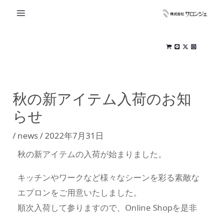
内
MAIN
容
MENU
を
ス
キ
ッ
秋の新アイテム入荷のお知
プ
らせ
/
news
/
2022年7月31日
秋の新アイテムの入荷が始まりました。
キッチンやワークなど様々なシーンを彩る素敵な
エプロンをご用意いたしました。
順次入荷して参りますので、Online Shopを是非