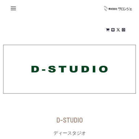
内
MAIN
容
MENU
を
ス
キ
ッ
プ
D-STUDIO
ディースタジオ